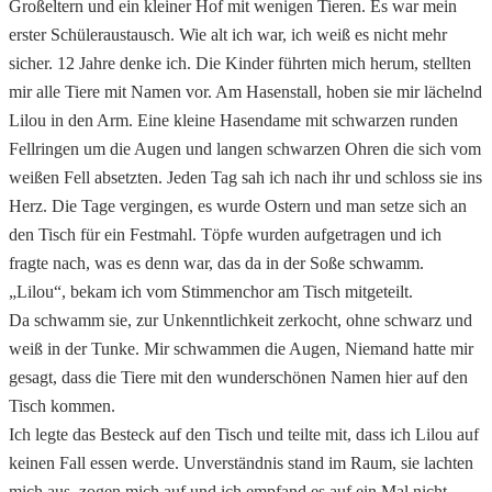
Großeltern und ein kleiner Hof mit wenigen Tieren. Es war mein
erster Schüleraustausch. Wie alt ich war, ich weiß es nicht mehr
sicher. 12 Jahre denke ich. Die Kinder führten mich herum, stellten
mir alle Tiere mit Namen vor. Am Hasenstall, hoben sie mir lächelnd
Lilou in den Arm. Eine kleine Hasendame mit schwarzen runden
Fellringen um die Augen und langen schwarzen Ohren die sich vom
weißen Fell absetzten. Jeden Tag sah ich nach ihr und schloss sie ins
Herz. Die Tage vergingen, es wurde Ostern und man setze sich an
den Tisch für ein Festmahl. Töpfe wurden aufgetragen und ich
fragte nach, was es denn war, das da in der Soße schwamm.
„Lilou“, bekam ich vom Stimmenchor am Tisch mitgeteilt.
Da schwamm sie, zur Unkenntlichkeit zerkocht, ohne schwarz und
weiß in der Tunke. Mir schwammen die Augen, Niemand hatte mir
gesagt, dass die Tiere mit den wunderschönen Namen hier auf den
Tisch kommen.
Ich legte das Besteck auf den Tisch und teilte mit, dass ich Lilou auf
keinen Fall essen werde. Unverständnis stand im Raum, sie lachten
mich aus, zogen mich auf und ich empfand es auf ein Mal nicht