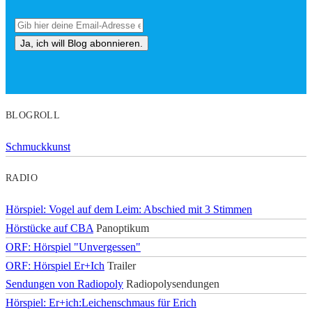
BLOGROLL
Schmuckkunst
RADIO
Hörspiel: Vogel auf dem Leim: Abschied mit 3 Stimmen
Hörstücke auf CBA
Panoptikum
ORF: Hörspiel "Unvergessen"
ORF: Hörspiel Er+Ich
Trailer
Sendungen von Radiopoly
Radiopolysendungen
Hörspiel: Er+ich:Leichenschmaus für Erich