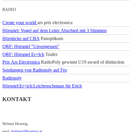
RADIO
Create your world
ars prix electronica
Hörspiel: Vogel auf dem Leim: Abschied mit 3 Stimmen
Hörstücke auf CBA
Panoptikum
ORF: Hörspiel "Unvergessen"
ORF: Hörspiel Er+Ich
Trailer
Prix Ars Electronica
RadioPoly gewinnt U19 award of distinction
Sendungen von Radiopoly auf Fro
Radiopoly
Hörspiel:Er+ich:Leichenschmaus für Erich
KONTAKT
Helmut Hostnig
mail:
helmut@hostnig.at