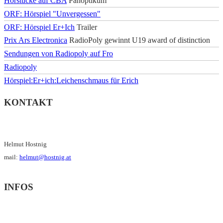
Hörstücke auf CBA
Panoptikum
ORF: Hörspiel "Unvergessen"
ORF: Hörspiel Er+Ich
Trailer
Prix Ars Electronica
RadioPoly gewinnt U19 award of distinction
Sendungen von Radiopoly auf Fro
Radiopoly
Hörspiel:Er+ich:Leichenschmaus für Erich
KONTAKT
Helmut Hostnig
mail:
helmut@hostnig.at
INFOS