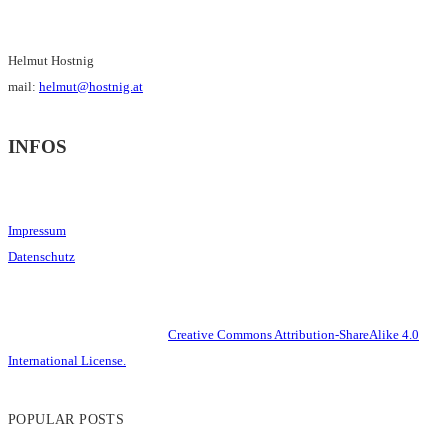
Helmut Hostnig
mail:
helmut@hostnig.at
INFOS
Impressum
Datenschutz
This work is licensed under a
Creative Commons Attribution-ShareAlike 4.0
International License.
POPULAR POSTS