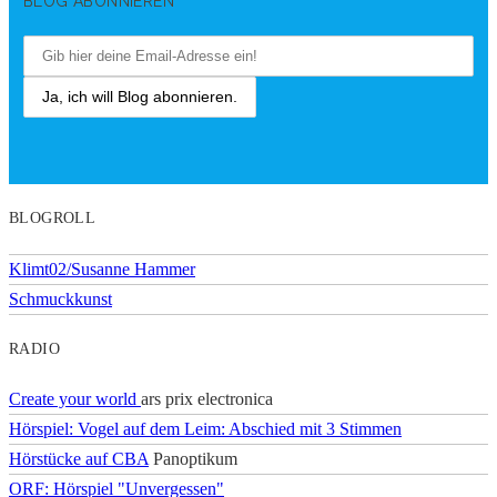
BLOG ABONNIEREN
BLOGROLL
Klimt02/Susanne Hammer
Schmuckkunst
RADIO
Create your world
ars prix electronica
Hörspiel: Vogel auf dem Leim: Abschied mit 3 Stimmen
Hörstücke auf CBA
Panoptikum
ORF: Hörspiel "Unvergessen"