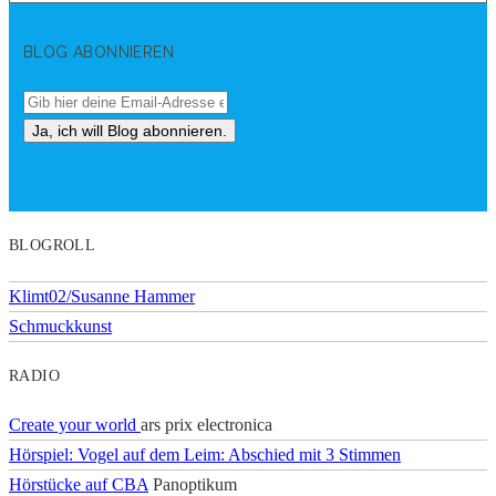
BLOG ABONNIEREN
BLOGROLL
Klimt02/Susanne Hammer
Schmuckkunst
RADIO
Create your world
ars prix electronica
Hörspiel: Vogel auf dem Leim: Abschied mit 3 Stimmen
Hörstücke auf CBA
Panoptikum