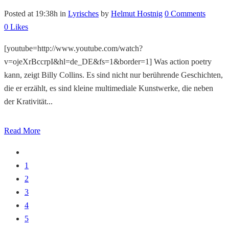
Posted at 19:38h
in
Lyrisches
by
Helmut Hostnig
0 Comments
0
Likes
[youtube=http://www.youtube.com/watch?
v=ojeXrBccrpI&hl=de_DE&fs=1&border=1] Was action poetry
kann, zeigt Billy Collins. Es sind nicht nur berührende Geschichten,
die er erzählt, es sind kleine multimediale Kunstwerke, die neben
der Krativität...
Read More
1
2
3
4
5