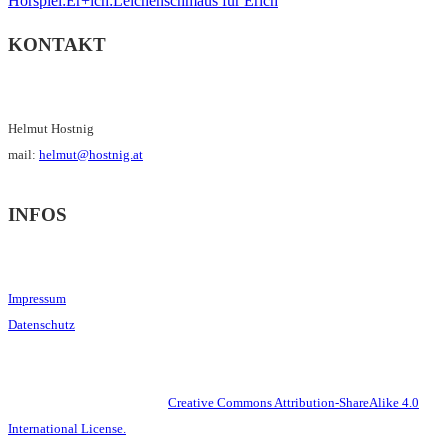
Hörspiel:Er+ich:Leichenschmaus für Erich
KONTAKT
Helmut Hostnig
mail:
helmut@hostnig.at
INFOS
Impressum
Datenschutz
This work is licensed under a
Creative Commons Attribution-ShareAlike 4.0
International License.