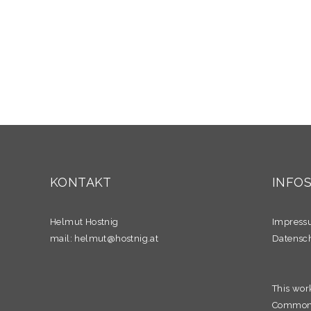
KONTAKT
INFO
Helmut Hostnig
Impres
mail:
helmut@hostnig.at
Datensc
This wor
Commons 