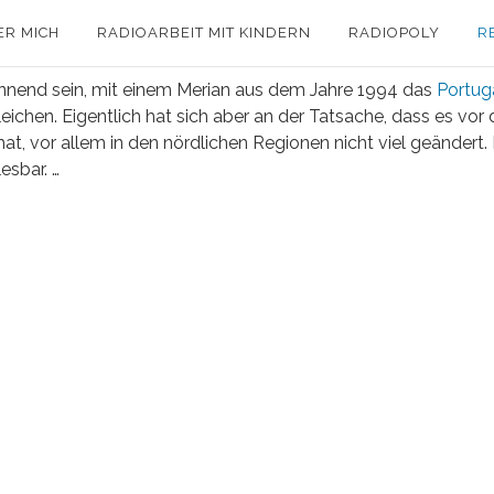
ER MICH
RADIOARBEIT MIT KINDERN
RADIOPOLY
R
pannend sein, mit einem Merian aus dem Jahre 1994 das
Portug
ichen. Eigentlich hat sich aber an der Tatsache, dass es vor
, vor allem in den nördlichen Regionen nicht viel geändert.
esbar. …
18 Juni, 2016
in
Allgemeines
,
Städtereisen
/
1
Comment
PARADISE REGAINED: GÄRTEN DER
TOSCANA