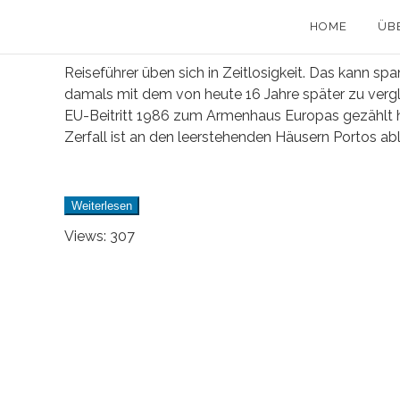
HOME
ÜB
Reiseführer üben sich in Zeitlosigkeit. Das kann s
damals mit dem von heute 16 Jahre später zu vergle
EU-Beitritt 1986 zum Armenhaus Europas gezählt hat
Zerfall ist an den leerstehenden Häusern Portos abl
Weiterlesen
Views: 307
19 Juni, 2016
in
Allgemeines
,
Städtereisen
/
3
Comments
PARADISE REGAINED II: GÄRTEN DER
TOSCANA