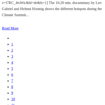
v=i7RC_ibsWtc&hl=de&fs=1] The 16:20 min. documntary by Leo
Gabriel and Helmut Hostnig shows the different hotspots during the
Climate Summit...
Read More
1
2
3
4
5
6
7
8
9
10