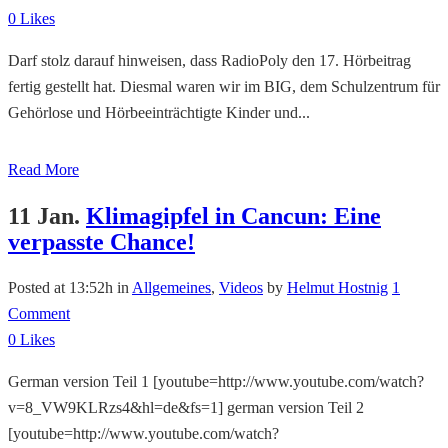
0
Likes
Darf stolz darauf hinweisen, dass RadioPoly den 17. Hörbeitrag
fertig gestellt hat. Diesmal waren wir im BIG, dem Schulzentrum für
Gehörlose und Hörbeeinträchtigte Kinder und...
Read More
11 Jan.
Klimagipfel in Cancun: Eine
verpasste Chance!
Posted at 13:52h
in
Allgemeines
,
Videos
by
Helmut Hostnig
1
Comment
0
Likes
German version Teil 1 [youtube=http://www.youtube.com/watch?
v=8_VW9KLRzs4&hl=de&fs=1] german version Teil 2
[youtube=http://www.youtube.com/watch?