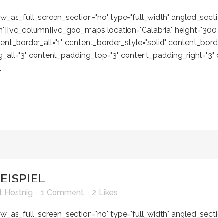
_as_full_screen_section="no" type="full_width" angled_section
[vc_column][vc_goo_maps location="Calabria" height="300 px
tent_border_all="1" content_border_style="solid" content_bor
g_all="3" content_padding_top="3" content_padding_right="3
.
EISPIEL
 Hostnig
1 Comment
2
Likes
_as_full_screen_section="no" type="full_width" angled_section