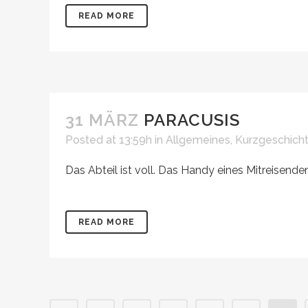
READ MORE
31 MÄRZ
PARACUSIS
Posted at 13:59h
in
Allgemeines
,
Kurzgeschich
Das Abteil ist voll. Das Handy eines Mitreisenden 
READ MORE