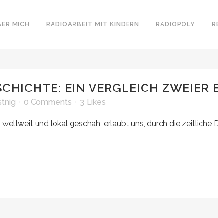
BER MICH
RADIOARBEIT MIT KINDERN
RADIOPOLY
R
ESCHICHTE: EIN VERGLEICH ZWEIER
tnig
0 Comments
3
Likes
weltweit und lokal geschah, erlaubt uns, durch die zeitliche 