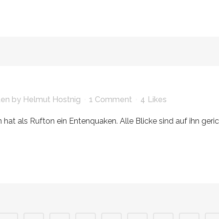
ten
by
Helmut Hostnig
1 Comment
4
Likes
hat als Rufton ein Entenquaken. Alle Blicke sind auf ihn gerich