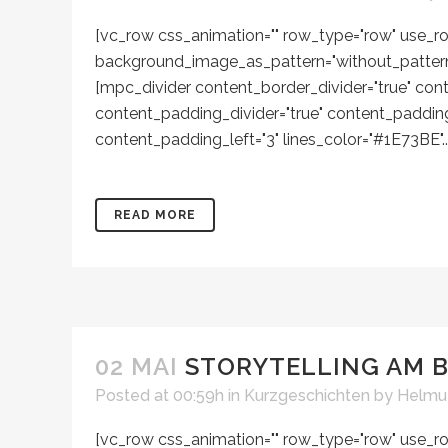
[vc_row css_animation="" row_type="row" use_row
background_image_as_pattern="without_pattern"]
[mpc_divider content_border_divider="true" con
content_padding_divider="true" content_paddin
content_padding_left="3" lines_color="#1E73BE"..
READ MORE
02 MAI
STORYTELLING AM B
Posted at 00:59h
in
Kurzgeschichten
by
Helmut
[vc_row css_animation="" row_type="row" use_row