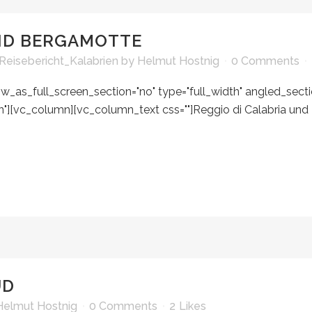
ND BERGAMOTTE
Reisebericht_Kalabrien
by
Helmut Hostnig
0 Comments
_as_full_screen_section="no" type="full_width" angled_section
][vc_column][vc_column_text css=""]Reggio di Calabria und L
UD
Helmut Hostnig
0 Comments
2
Likes