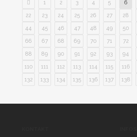
1
2
3
4
5
6
22
23
24
25
26
27
28
44
45
46
47
48
49
50
66
67
68
69
70
71
72
88
89
90
91
92
93
94
110
111
112
113
114
115
116
132
133
134
135
136
137
138
KONTAKT
INFOS