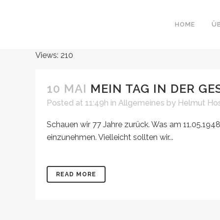
HOME
Ü
Views: 210
10 MAI
MEIN TAG IN DER G
Posted at 11:49h
in
Allgemeines
by
Helmut Hos
Schauen wir 77 Jahre zurück. Was am 11.05.1948 
einzunehmen. Vielleicht sollten wir...
READ MORE