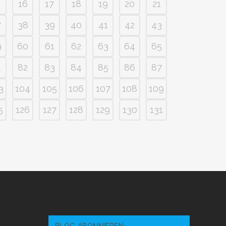
5
16
17
18
19
20
21
7
38
39
40
41
42
43
9
60
61
62
63
64
65
1
82
83
84
85
86
87
3
104
105
106
107
108
109
5
126
127
128
129
130
131