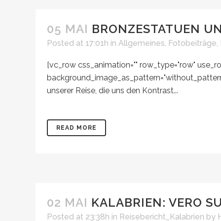
05 MAI
BRONZESTATUEN U
Posted at 17:01h
in
Allgemeines
,
Fotobeiträge
,
[vc_row css_animation="" row_type="row" use_row
background_image_as_pattern="without_pattern"
unserer Reise, die uns den Kontrast...
READ MORE
02 MAI
KALABRIEN: VERO S
Posted at 23:38h
in
Reisebericht_Kalabrien
by