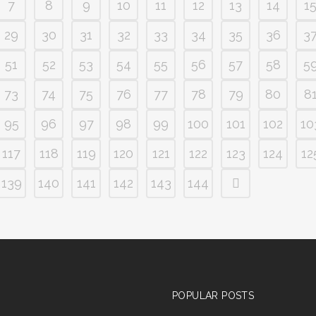
7
8
9
10
11
12
13
14
1
29
30
31
32
33
34
35
36
3
51
52
53
54
55
56
57
58
5
73
74
75
76
77
78
79
80
8
95
96
97
98
99
100
101
102
10
117
118
119
120
121
122
123
124
12
139
140
141
142
143
144
POPULAR POSTS