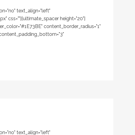
="no" text_align="left"
" css=""][ultimate_spacer height="20"]
der_color="#1E73BE" content_border_radius="1"
" content_padding_bottom="3"
="no" text_align="left"