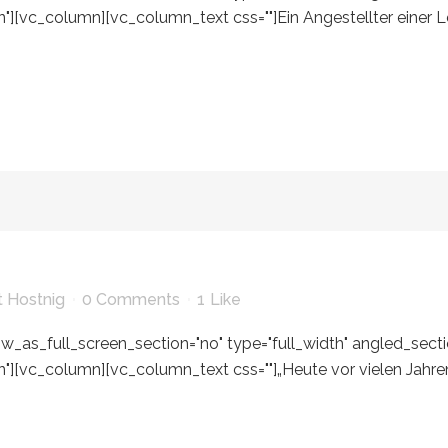
[vc_column][vc_column_text css=""]Ein Angestellter einer Le
 Hostnig
0 Comments
1
Like
_as_full_screen_section="no" type="full_width" angled_section
][vc_column][vc_column_text css=""]„Heute vor vielen Jahr