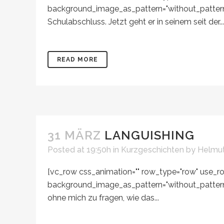
background_image_as_pattern="without_pattern"]
Schulabschluss. Jetzt geht er in seinem seit der...
READ MORE
31 MÄRZ
LANGUISHING
Posted at 19:50h
in
Kurzgeschichten
by
Helmut
[vc_row css_animation="" row_type="row" use_row
background_image_as_pattern="without_pattern"
ohne mich zu fragen, wie das...