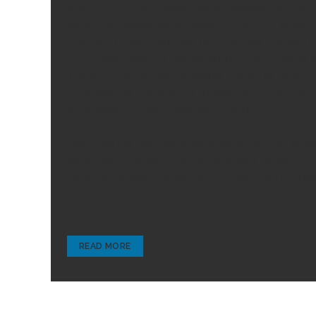
doch noch von deinen dir ergebenen Bütteln g
Blutrache wiederherzustellen? Weißt du eigent
Frau dich betrogen hat, hast du sie abgeschl
Jungfräulichkeit zu berauben und anschließe
Treubruch in dir geschlummert, welche Angst 
ohne mit der Wimper zu zucken, auch mich zu d
dass deine Mordlust besänftigt wird.
Naiv, wie ich war, habe ich meinen dir treu e
einem Kind schenkt, um es an einem andern zu sc
abhalten wollen. Die kennst du nicht, und ich habe
READ MORE