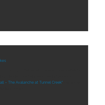
ikes
orytelling
? Weil es ein Hype ist oder vielleicht
ung, die die Entertainment-Bedürfnisse von
all – The Avalanche at Tunnel Creek“
, der ersten
Medienhäusern.