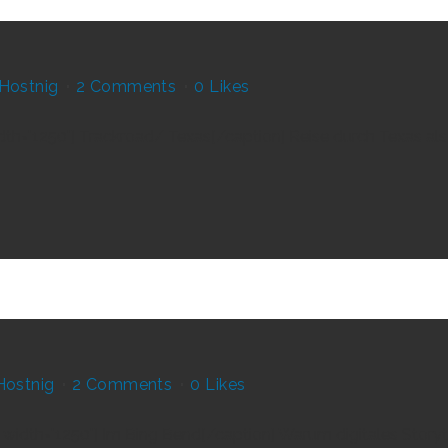
Hostnig
2 Comments
0
Likes
width="1250"] Trackroad/ Texas[/caption] Reise durch Texas al
Hostnig
2 Comments
0
Likes
 width="1250"] Im Bing Bend[/caption] Warum digitales Storyte