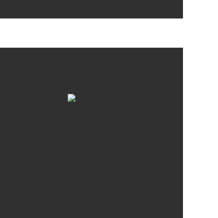
 (Ende des Herbstes)
Der
dass du mich morgen nicht um einen Kopf kürzer
 storytelling. Basta. Aus. Hast dich ja selbst
ch hat dir eine Frau widersprochen. Eine jede hat
ch mich um Kopf und Kragen rede, aber das tat und
 ankommen. Es ist die letzte. Im Nichts der Nacht
 nach Geschichten. Ich erzähle dir eine letzte. Sie
 zu müssen, ob meine story so gut erzählt war,
neue ausdenken zu müssen, um nicht übermorgen