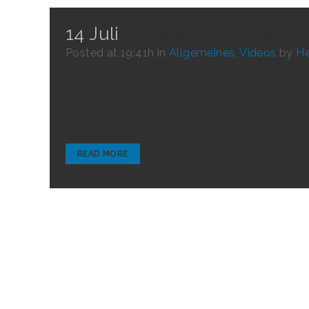
14 Juli
Aqua es un derecho
Posted at 19:41h
in
Allgemeines
,
Videos
by
He
el aqua es un derecho humano: entrevista con 
Puno/Peru...
READ MORE
1
2
3
4
5
6
7
8
9
10
11
37
38
39
40
41
42
43
44
45
46
47
48
74
75
76
77
78
79
80
81
82
83
84
85
111
112
113
114
115
116
117
118
119
120
121
12