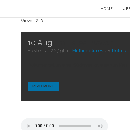
HOME
ÜB
Views: 210
10 Aug.
Im Felsenwald 1
Posted at 22:39h
in
Multimediales
by
Helmut 
Dokumentation einer Südamerikareise von Peru üb
READ MORE