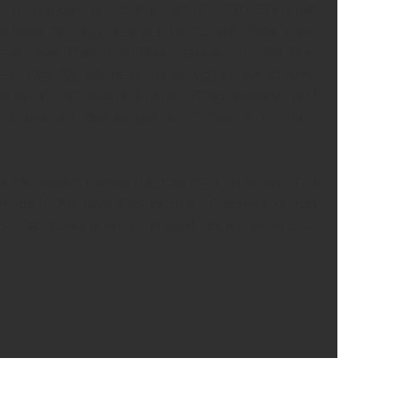
rt zu werden, um deine vermeintliche Ehre mit
 keine Ahnung, was das heißt. Weil deine erste
aren von Frauen zuführen lassen, um sie ihrer
 das. Was für ein Hass muss schon vor diesem
zu solch sühnelosen Morden fähig wurdest, und
in besteht, dich so gut unterhalten zu müssen,
n das mit einem Lamm tut, das man an einem Tag
ir blüht. Mit einer Geschichte hat er mich davon
. Trotzdem erzähle ich sie dir. Es ist die letzte.