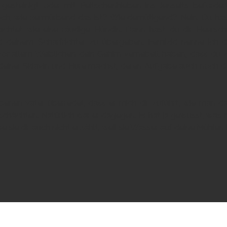
esteinigt oder mit Peitschenhieben ins Jenseits beförde
lich, wie zermürbend das ist? Wie demütigend? Nein. Du hast
achtet wie eine räudige Hündin. Dann hast du dir Heersch
nd deinem Scharfrichter zu übergeben. Femizid nenne ich
vor allem Weiblichen dein Gehirn vernebelt haben, dass du 
einer Sklavin und Hure machst, deren Aufgabe auch noch dar
rgebenen Vater überredet, dass er mich dir zuführt, wie ma
hächten. Natürlich war er dagegen. Er hat ja gewusst, was m
 sie dir auch nicht erzählt, weil sie Wasser auf deine Mühlen ist