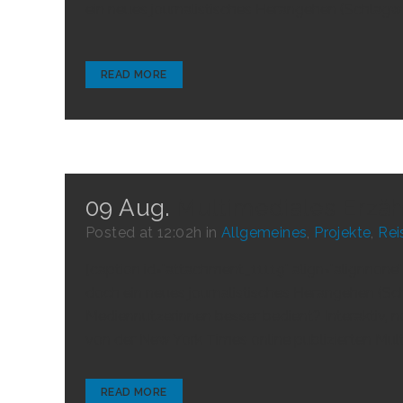
ein neues journalistisches Herangehen (Schlagwor
READ MORE
09 Aug.
Multimediales Erzä
Posted at 12:02h
in
Allgemeines
,
Projekte
,
Rei
[caption id="attachment_11119" align="alignnone"
doch ein neues journalistisches Herangehen (Sc
Mediennutzerinnen besser bedient? Interaktiv, non
von der New York Times online publizierten Mu
READ MORE