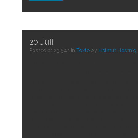
20 Juli
Scheherazade's vorl
Posted at 23:54h
in
Texte
by
Helmut Hostnig
"Ich sehe seit einer Zeit wie alles sich verwande
Überlieferer erzählt
: Und Sheherazade hielt i
Ich hab’s satt, dir jeden Abend Geschichten m
machst. Das ist jetzt die 366igste Nacht und 
angeboten, könntest du jetzt einwenden, wirst es
gewusst, wo ihr Platz ist in der patriarchalen O
tue ich schon 366 Nächte. die heute eine Nacht l
und all der Nächte, die ich jetzt mit dir verbrach
wird dir nicht bekommen. Das weiß ich. Ich ha
dass du vielleicht noch den nächsten Abend a