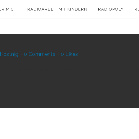
ER MICH
RADIOARBEIT MIT KINDERN
RADIOPOLY
R
Hostnig
0 Comments
0
Likes
er Bolivien bis hinunter nach Feuerland. Produziert und gesta