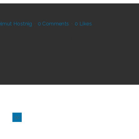
 humano
lmut Hostnig
0 Comments
0
Likes
Mourik Bueno de Mesquita from helmut hostnig on Vimeo. Mour
12
13
14
15
16
17
18
19
20
21
22
23
24
25
49
50
51
52
53
54
55
56
57
58
59
60
61
62
86
87
88
89
90
91
92
93
94
95
96
97
98
9
2
123
124
125
126
127
128
129
130
131
132
133
134
135
13