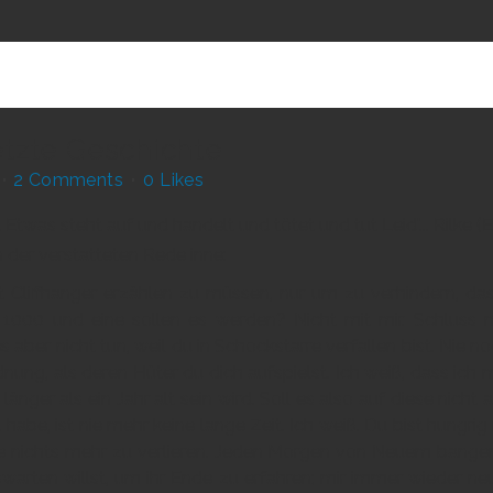
etzte Geschichte
2 Comments
0
Likes
lt Etwas steht auf und handelt und tötet und tut Leid"... Rilke
n der verstatteten Rede inne:
it Cliffhanger erzählen zu müssen, nur um zu verhindern, 
1000 und eine sollen es werden? Nicht mit mir. Schluss mit
 aber nicht tun, weil du in Schockstarre verfallen bist. Nie no
rdnung, als deren Hüter du dich aufspielst. Ich weiß, dass i
änger als ein Jahr alt sein wird. Soll es also auf diese nicht
t habe, ist nie mehr keine lange Zeit. Ich weiß. Du bist hungrig
be nichts mehr zu verlieren. Jeden Morgen von Neuem bangen
bwarten willst, um ihr Ende zu erfahren; mir immer wieder 