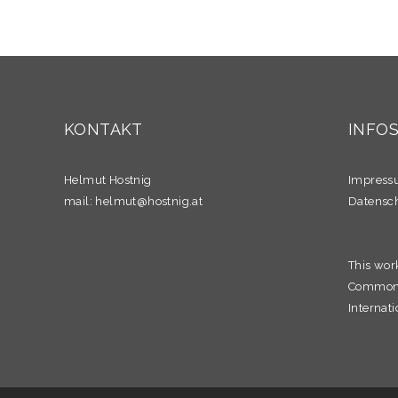
KONTAKT
INFO
Helmut Hostnig
Impres
mail:
helmut@hostnig.at
Datensc
This wor
Commons 
Internati