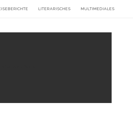
EISEBERICHTE
LITERARISCHES
MULTIMEDIALES
ltet vom Autor ...