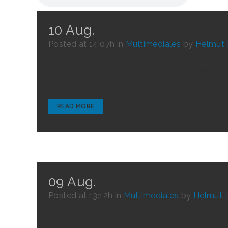
10 Aug.
Radioroadmovie
Posted at 14:07h
in
Multimediales
by
Helmut 
[caption id="attachment_180" align="alignleft" 
READ MORE
09 Aug.
Digitales Erzählen
Posted at 13:12h
in
Multimediales
by
Helmut 
[caption id="attachment_11119" align="alignnone"