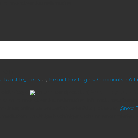
t: Innovativer Journalismus) an...
hlen
seberichte_Texas
by
Helmut Hostnig
9 Comments
0
L
 width="1250"]
Im Bing Bend[/caption]
Warum digitales St
hlagwort: Innovativer Journalismus) an Informationsaufbereit
-linear, online, zeitsouverän? Jedenfalls gibt es seit
„Snow F
ltimediastory unzählige Nachfolger auch von renommierten 