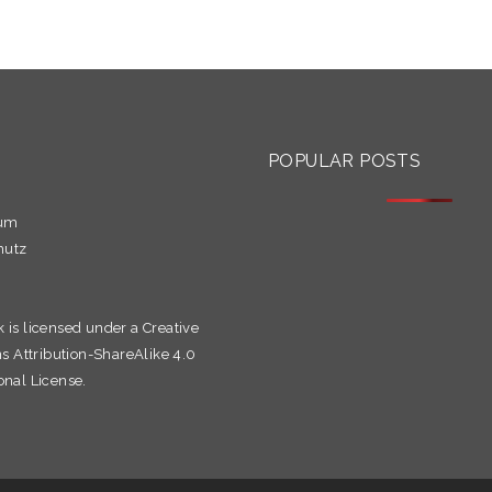
S
POPULAR POSTS
sum
hutz
k is licensed under a
Creative
Attribution-ShareAlike 4.0
onal License.