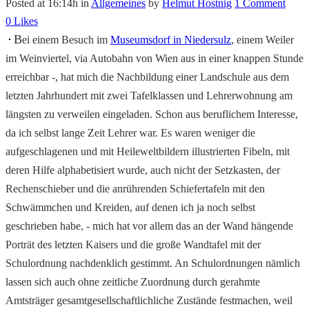
Posted at 16:14h
in
Allgemeines
by
Helmut Hostnig
1 Comment
0
Likes
B
ei einem Besuch im
Museumsdorf in Niedersulz
, einem Weiler
im Weinviertel, via Autobahn von Wien aus in einer knappen Stunde
erreichbar -, hat mich die Nachbildung einer Landschule aus dem
letzten Jahrhundert mit zwei Tafelklassen und Lehrerwohnung am
längsten zu verweilen eingeladen. Schon aus beruflichem Interesse,
da ich selbst lange Zeit Lehrer war. Es waren weniger die
aufgeschlagenen und mit Heileweltbildern illustrierten Fibeln, mit
deren Hilfe alphabetisiert wurde, auch nicht der Setzkasten, der
Rechenschieber und die anrührenden Schiefertafeln mit den
Schwämmchen und Kreiden, auf denen ich ja noch selbst
geschrieben habe, - mich hat vor allem das an der Wand hängende
Porträt des letzten Kaisers und die große Wandtafel mit der
Schulordnung nachdenklich gestimmt. An Schulordnungen nämlich
lassen sich auch ohne zeitliche Zuordnung durch gerahmte
Amtsträger gesamtgesellschaftlichliche Zustände festmachen, weil