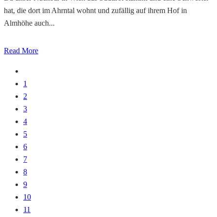
hat, die dort im Ahrntal wohnt und zufällig auf ihrem Hof in
Almhöhe auch...
Read More
1
2
3
4
5
6
7
8
9
10
11