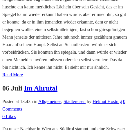
huschte ein kaum merkliches Lächeln über sein Gesicht, das er im
Spiegel kaum wieder erkannt haben würde, aber er mied ihn, so gut
er konnte, da er in ihm jemanden wieder erkannte, dem er nicht
begegnen wollte: einem selbstmitleidigen, fast schon griesgrämigen
Mann jenseits der mittleren Jahre mit noch immer gezähltem grauem
Haar auf seinem Haupt. Selbst an Schaufenstern würde er sich
vorbeidrücken. Sie könnten ihn spiegeln, und dann würde er wieder
einen Meineid schwören müssen oder sich selbst verraten: Das da
bin nicht ich. Ich kenne ihn nicht. Er sieht mir nur ähnlich.
Read More
06 Juli
Im Ahrntal
Posted at 13:43h
in
Allgemeines
,
Städtereisen
by
Helmut Hostnig
0
Comments
0
Likes
Da unser Nachbar in Wien aus Südtirol stammt und eine Schwester