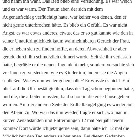
und nahm ihn wahr. Das Bett blieb eine Versuchung. Es war weich
und es war warm. Der Traum aber, der sich mit dem
Augenaufschlag verflüchtigt hatte, war keiner von denen, den er
nicht gerne unterbrochen hätte. Es blieb ein Gefühl. Es war nicht
Angst, es war etwas anderes, etwas, das er so gut kannte wie den in
seiner Unaufdringlichkeit kaum wahrnehmbaren Geruch der Frau,
die er neben sich zu finden hoffte, an deren Abwesenheit er aber
gerade durch ihn schmerzlich erinnert wurde. Seit sie ihn verlassen
hatte, begrüßte er die neuen Tage nicht mehr, sondern versuchte sich
vor ihnen zu verstecken, wie es Kinder tun, indem sie die Augen
schließen. Wie es nun weiter gehen sollte? Er wusste es nicht. Ein
blick auf die Uhr bestätigte ihm, dass der Tag schon begonnen hatte,
und die, die arbeiten mussten, bald schon in die erste Pause gehen
würden. Auf der anderen Seite der Erdhalbkugel ging es wieder auf
den Abend zu. Wo war das nun wieder, fragte er sich, wo man in
kurzen Zeitabständen und Entfernungen 12 mal Neujahr feiern
konnte? Dort würde ich jetzt gerne sein, dann hätte ich 12 mal die
Möglichkeit den Tag anders zu beginnen. Bei diesen Gedanken