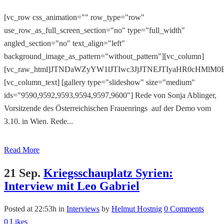
[vc_row css_animation="" row_type="row"
use_row_as_full_screen_section="no" type="full_width"
angled_section="no" text_align="left"
background_image_as_pattern="without_pattern"][vc_column]
[vc_raw_html]JTNDaWZyYW1lJTIwc3JjJTNEJTIyaHR0cHMl
[vc_column_text] [gallery type="slideshow" size="medium"
ids="9590,9592,9593,9594,9597,9600"] Rede von Sonja Ablinger,
Vorsitzende des Österreichischen Frauenrings auf der Demo vom
3.10. in Wien. Rede...
Read More
21 Sep.
Kriegsschauplatz Syrien:
Interview mit Leo Gabriel
Posted at 22:53h
in
Interviews
by
Helmut Hostnig
0 Comments
0
Likes