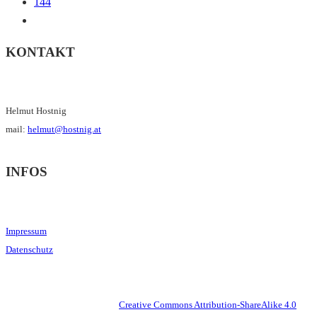
144
KONTAKT
Helmut Hostnig
mail:
helmut@hostnig.at
INFOS
Impressum
Datenschutz
This work is licensed under a
Creative Commons Attribution-ShareAlike 4.0