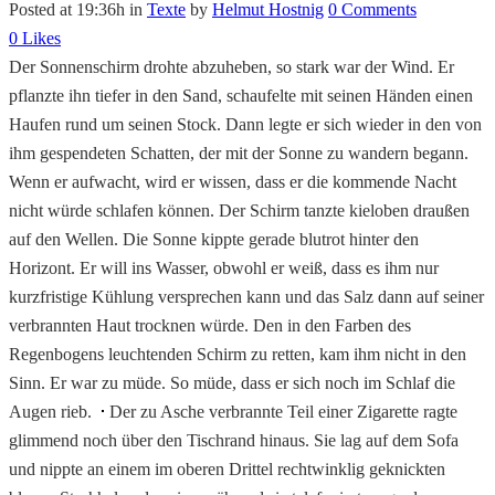
Posted at 19:36h
in
Texte
by
Helmut Hostnig
0 Comments
0
Likes
Der Sonnenschirm drohte abzuheben, so stark war der Wind. Er
pflanzte ihn tiefer in den Sand, schaufelte mit seinen Händen einen
Haufen rund um seinen Stock. Dann legte er sich wieder in den von
ihm gespendeten Schatten, der mit der Sonne zu wandern begann.
Wenn er aufwacht, wird er wissen, dass er die kommende Nacht
nicht würde schlafen können. Der Schirm tanzte kieloben draußen
auf den Wellen. Die Sonne kippte gerade blutrot hinter den
Horizont. Er will ins Wasser, obwohl er weiß, dass es ihm nur
kurzfristige Kühlung versprechen kann und das Salz dann auf seiner
verbrannten Haut trocknen würde. Den in den Farben des
Regenbogens leuchtenden Schirm zu retten, kam ihm nicht in den
Sinn. Er war zu müde. So müde, dass er sich noch im Schlaf die
Augen rieb.
Der zu Asche verbrannte Teil einer Zigarette ragte
glimmend noch über den Tischrand hinaus. Sie lag auf dem Sofa
und nippte an einem im oberen Drittel rechtwinklig geknickten