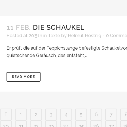
11 FEB.
DIE SCHAUKEL
Posted at 20:51h
in
Texte
by
Helmut Hostnig
0 Comme
Er prüft die auf der Teppichstange befestigte Schaukelvor
quietschende Geräusch, das entsteht,...
READ MORE
1
2
3
4
5
6
7
20
21
22
23
24
25
26
27
2