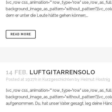
[vc_row css_animation="" row_type="row" use_row_as_full_s
background_image_as_pattern="without_pattern"][vc_colum
dem er unter die Leute hätte gehen können;...
READ MORE
14 FEB.
LUFTGITARRENSOLO
Posted at 19:27h
in
Kurzgeschichten
by
Helmut Hostnig
[vc_row css_animation="" row_type="row" use_row_as_full_s
background_image_as_pattern="without_pattern"][vc_colu
aufgenommen. Du, hat unser Vater gesagt, leg deine Hände