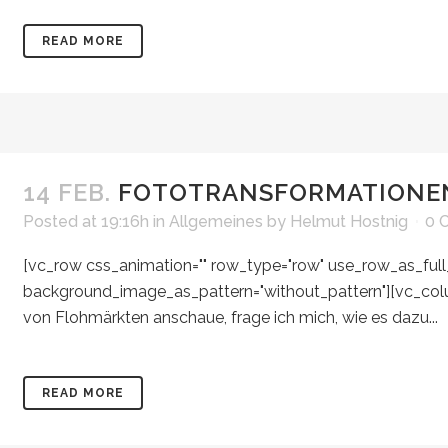
READ MORE
14 FEB.
FOTOTRANSFORMATIONE
Posted at 19:16h
in
Allgemeines
by
Helmut Hostnig
0 
[vc_row css_animation="" row_type="row" use_row_as_full_s
background_image_as_pattern="without_pattern"][vc_colu
von Flohmärkten anschaue, frage ich mich, wie es dazu...
READ MORE