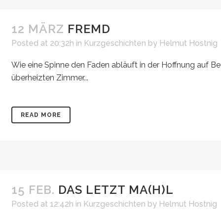
12 MÄRZ
FREMD
Posted at 20:32h
in
Kurzgeschichten
by
Helmut Hostnig
Wie eine Spinne den Faden abläuft in der Hoffnung auf Beu
überheizten Zimmer...
READ MORE
15 FEB.
DAS LETZT MA(H)L
Posted at 12:42h
in
Kurzgeschichten
by
Helmut Hostnig