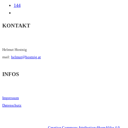
144
KONTAKT
Helmut Hostnig
mail:
helmut@hostnig.at
INFOS
Impressum
Datenschutz
This work is licensed under a
Creative Commons Attribution-ShareAlike 4.0