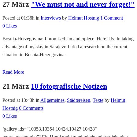
27 März
"We must not and never forget!"
Posted at 01:36h
in
Interviews
by
Helmut Hostnig
1 Comment
0
Likes
Bosnia-Herzegovina: I promised an audiopiece. Here it is. In taking
advantage of my stay in Sarajevo I tried a research on the current
situation in Bosnia-Herzegovina...
Read More
21 März
10 fotografische Notizen
Posted at 13:43h
in
Allgemeines
,
Städtereisen
,
Texte
by
Helmut
Hostnig
0 Comments
0
Likes
[gallery ids="10353,10354,10424,10427,10428"
type="rectangular"] Ein Hund raubt zwei miteinander spielenden